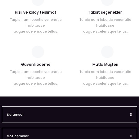
Hızlı ve kolay teslimat
Taksit seçenekleri
Turpis nam lobortis venenatis
Turpis nam lobortis venenatis
habitasse
habitasse
augue scelerisque tellus.
augue scelerisque tellus.
Güvenli ödeme
Mutlu Müşteri
Turpis nam lobortis venenatis
Turpis nam lobortis venenatis
habitasse
habitasse
augue scelerisque tellus.
augue scelerisque tellus.
Kurumsal
Sözleşmeler