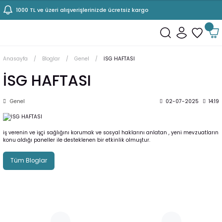
1000 TL ve üzeri alışverişlerinizde ücretsiz kargo
Anasayfa
Bloglar
Genel
İSG HAFTASI
İSG HAFTASI
Genel
02-07-2025
14:19
iş verenin ve işçi sağlığını korumak ve sosyal haklarını anlatan , yeni mevzuatların
konu aldığı paneller ile desteklenen bir etkinlik olmuştur.
Tüm Bloglar