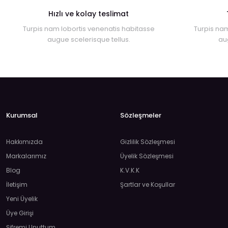
Hızlı ve kolay teslimat
Turpis nam lobortis venenatis habitasse
Turpis nam
augue scelerisque tellus.
au
Kurumsal
Sözleşmeler
Hakkımızda
Gizlilik Sözleşmesi
Markalarımız
Üyelik Sözleşmesi
Blog
K.V.K.K
İletişim
Şartlar ve Koşullar
Yeni Üyelik
Üye Girişi
Şifremi Unuttum