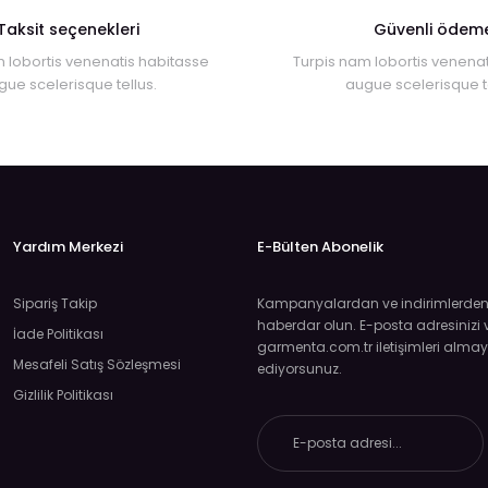
Taksit seçenekleri
Güvenli ödem
 lobortis venenatis habitasse
Turpis nam lobortis venenat
gue scelerisque tellus.
augue scelerisque te
Yardım Merkezi
E-Bülten Abonelik
Sipariş Takip
Kampanyalardan ve indirimlerden ö
haberdar olun. E-posta adresinizi v
İade Politikası
garmenta.com.tr iletişimleri almay
Mesafeli Satış Sözleşmesi
ediyorsunuz.
Gizlilik Politikası