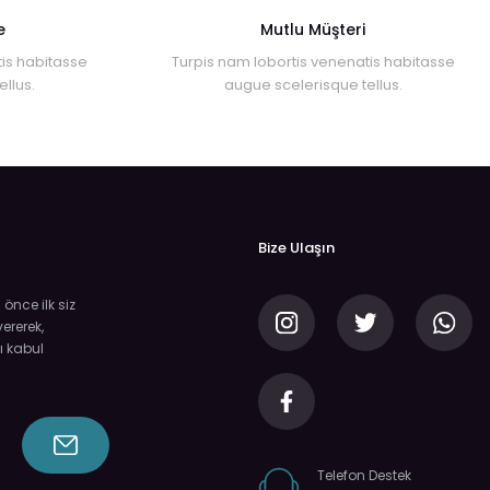
e
Mutlu Müşteri
is habitasse
Turpis nam lobortis venenatis habitasse
llus.
augue scelerisque tellus.
Bize Ulaşın
nce ilk siz
ererek,
ı kabul
Telefon Destek