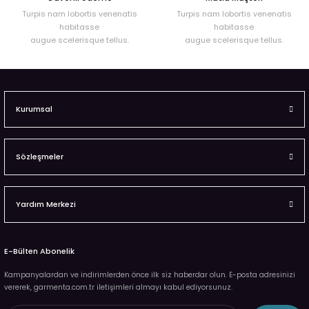
Turpis nam lobortis venenatis
Turpis nam lobortis venenatis
habitasse
habitasse
augue scelerisque tellus.
augue scelerisque tellus.
Kurumsal
Sözleşmeler
Yardım Merkezi
E-Bülten Abonelik
Kampanyalardan ve indirimlerden önce ilk siz haberdar olun. E-posta adresinizi
vererek, garmenta.com.tr iletişimleri almayı kabul ediyorsunuz.