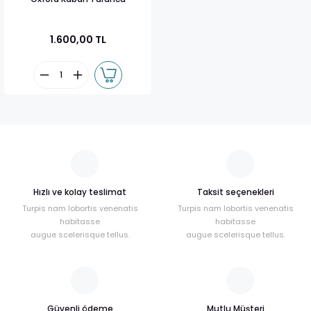
1.600,00 TL
Hızlı ve kolay teslimat
Taksit seçenekleri
Turpis nam lobortis venenatis
Turpis nam lobortis venenatis
habitasse
habitasse
augue scelerisque tellus.
augue scelerisque tellus.
Güvenli ödeme
Mutlu Müşteri