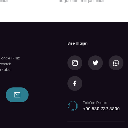
llus.
augue scelerisque tellus.
Bize Ulaşın
nce ilk siz
ererek,
ı kabul
Telefon Destek
+90 530 737 3800