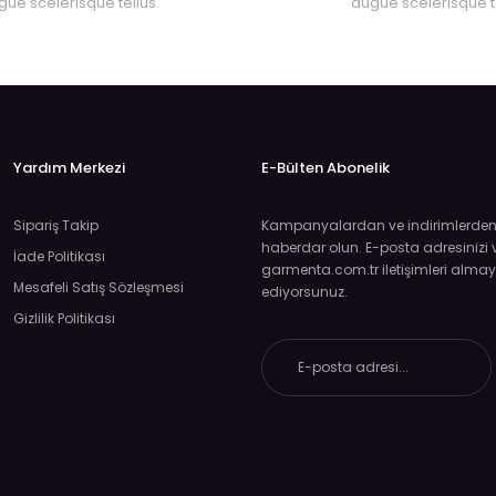
gue scelerisque tellus.
augue scelerisque te
Yardım Merkezi
E-Bülten Abonelik
Sipariş Takip
Kampanyalardan ve indirimlerden ö
haberdar olun. E-posta adresinizi v
İade Politikası
garmenta.com.tr iletişimleri almay
Mesafeli Satış Sözleşmesi
ediyorsunuz.
Gizlilik Politikası