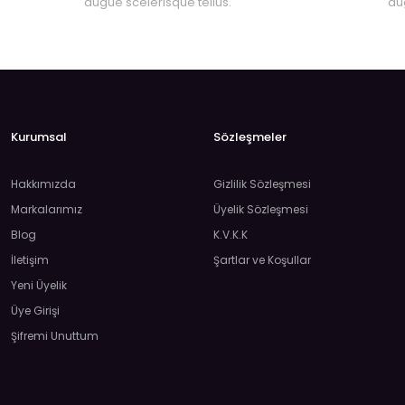
augue scelerisque tellus.
au
Kurumsal
Sözleşmeler
Hakkımızda
Gizlilik Sözleşmesi
Markalarımız
Üyelik Sözleşmesi
Blog
K.V.K.K
İletişim
Şartlar ve Koşullar
Yeni Üyelik
Üye Girişi
Şifremi Unuttum