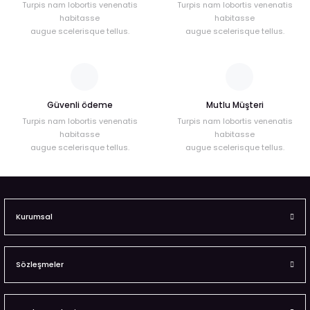
Turpis nam lobortis venenatis
Turpis nam lobortis venenatis
habitasse
habitasse
augue scelerisque tellus.
augue scelerisque tellus.
Güvenli ödeme
Mutlu Müşteri
Turpis nam lobortis venenatis
Turpis nam lobortis venenatis
habitasse
habitasse
augue scelerisque tellus.
augue scelerisque tellus.
Kurumsal
Sözleşmeler