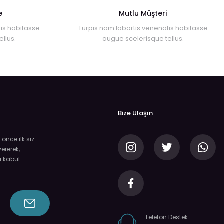
e
Mutlu Müşteri
is habitasse
Turpis nam lobortis venenatis habitasse
llus.
augue scelerisque tellus.
Bize Ulaşın
nce ilk siz
ererek,
ı kabul
Telefon Destek