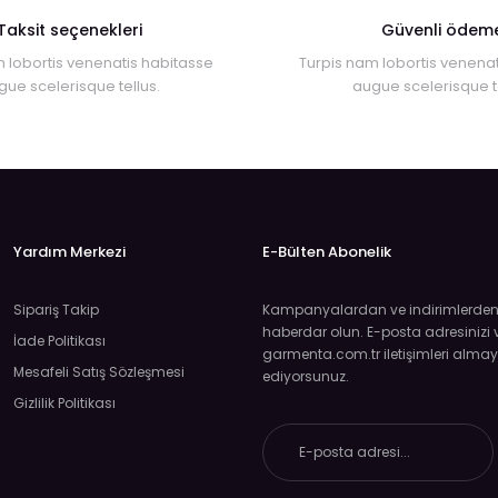
Taksit seçenekleri
Güvenli ödem
 lobortis venenatis habitasse
Turpis nam lobortis venenat
gue scelerisque tellus.
augue scelerisque te
Yardım Merkezi
E-Bülten Abonelik
Sipariş Takip
Kampanyalardan ve indirimlerden ö
haberdar olun. E-posta adresinizi v
İade Politikası
garmenta.com.tr iletişimleri almay
Mesafeli Satış Sözleşmesi
ediyorsunuz.
Gizlilik Politikası