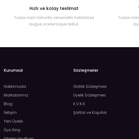
Hızlı ve kolay teslimat
Turpis nam lobortis venenatis habitasse
Turpis nam
augue scelerisque tellus.
au
Kurumsal
Sözleşmeler
Hakkımızda
Gizlilik Sözleşmesi
Markalarımız
Üyelik Sözleşmesi
Blog
K.V.K.K
İletişim
Şartlar ve Koşullar
Yeni Üyelik
Üye Girişi
Şifremi Unuttum