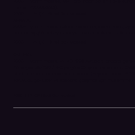
2000-T yarım maskesi, MPL tarafından patentli özel süngü bağ
model nº200001843).
2000-T TPE Çift Filtreli Gaz Maskesi
AMBALAJ
2000-T yarım maske, kullanım sınırlarını, kısıtlamaları, uya
patlatılmış çizimini ayrıntılarıyla anlatan kullanım talimatla
2000-T TPE Çift Filtreli Gaz Maskesi
SERTİFİKA
2000-T yarım maske, EN 140: 1998 Avrupa Standardı gereksini
Yönergesi 89/686 / EEC'ye göre CE işaretine sahiptir. CN
nihai ürün kontrolünden sorumludur. (Faydalı model nº 20
koruyucu gözlükler ve kasklarla çalışmak için mükemmel ha
2000-T TPE Çift Filtreli Gaz Maskesi