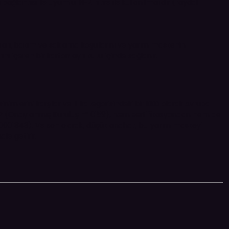
lantısı ile uyumlu IN-2 filtre ile kullanılmalıdır (faydalı
rıları, bakım ve saklama koşullarını ve yarım maskenin
rını içeren bir karton ayrı kutu içinde sağlanır.
mlerini karşılar ve III kategorisindeki bir KKD olarak Avrupa
MP (Onaylanmış Kuruluş nº 0159), hem sertifikasyondan hem de
0001843). Ve son olarak, düşük anahat, bu yarım maskeyi
le getirir.