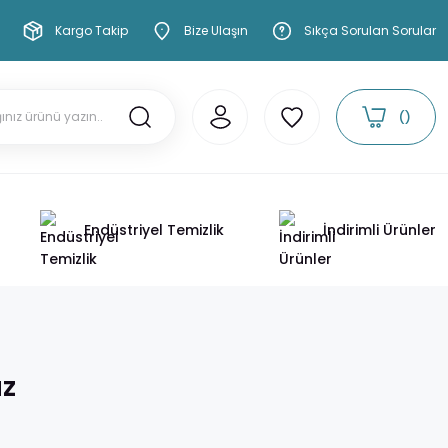
Kargo Takip
Bize Ulaşın
Sıkça Sorulan Sorular
Endüstriyel Temizlik
İndirimli Ürünler
az