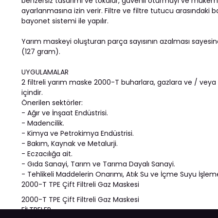
benzersiz tasarımı ve tokalar, güvenli oturmayı ve mükemme
ayarlanmasına izin verir. Filtre ve filtre tutucu arasındaki
bayonet sistemi ile yapılır.
Yarım maskeyi oluşturan parça sayısının azalması sayesinde
(127 gram).
UYGULAMALAR
2 filtreli yarım maske 2000-T buharlara, gazlara ve / veya
içindir.
Önerilen sektörler:
- Ağır ve İnşaat Endüstrisi.
- Madencilik.
- Kimya ve Petrokimya Endüstrisi.
- Bakım, Kaynak ve Metalurji.
- Eczacılığa ait.
- Gıda Sanayi, Tarım ve Tarıma Dayalı Sanayi.
- Tehlikeli Maddelerin Onarımı, Atık Su ve İçme Suyu İşlem
2000-T TPE Çift Filtreli Gaz Maskesi
2000-T TPE Çift Filtreli Gaz Maskesi
FİLTRELER