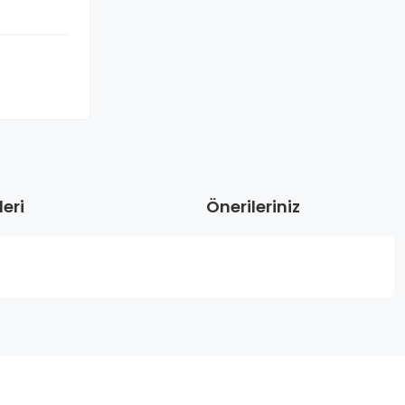
eri
Önerileriniz
Bu ürünün fiyat bilgisi, resim, ürün açıklamalarında ve diğer
konularda yetersiz gördüğünüz noktaları öneri formunu
Bu ürüne ilk yorumu siz yapın!
kullanarak tarafımıza iletebilirsiniz.
Görüş ve önerileriniz için teşekkür ederiz.