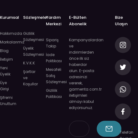
Kurumsal
Sözleşmeler
Yardım
E-Bülten
Bize
Merkezi
Abonelik
Ulaşın
Hakkımızda
Gizlilik
Sözleşmesi
Sipariş
Kampanyalardan
Markalarımız
Takip
ve
Üyelik
Blog
indirimlerden
Sözleşmesi
İade
önce ilk siz
İletişim
Politikası
K.V.K.K
haberdar
Yeni
Mesafeli
olun. E-posta
Şartlar
Üyelik
Satış
adresinizi
ve
Sözleşmesi
Üye
vererek,
Koşullar
Girişi
garmenta.com.tr
Gizlilik
iletişimleri
Politikası
Şifremi
almayı kabul
Unuttum
ediyorsunuz.
Telefon