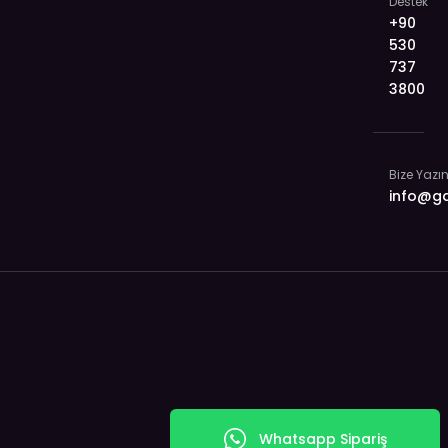
Destek
+90
530
737
3800
Bize Yazı
info@g
Whatsapp Sipariş