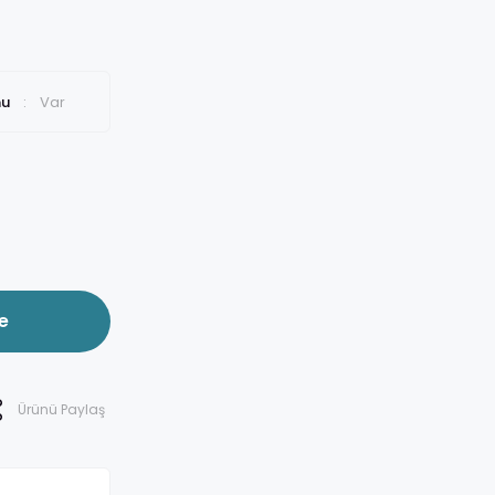
mu
Var
e
Ürünü Paylaş