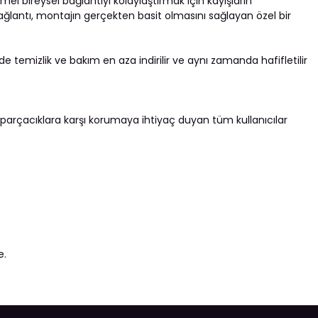
l bireysel bağlantıyı kolaylaştırmak için kayışların
 bağlantı, montajın gerçekten basit olmasını sağlayan özel bir
 temizlik ve bakım en aza indirilir ve aynı zamanda hafifletilir
 parçacıklara karşı korumaya ihtiyaç duyan tüm kullanıcılar
e.