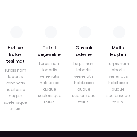
Yorum Yaz
Ürün resmi kalitesiz, bozuk veya görüntülenemiyor.
Ürün açıklamasında eksik bilgiler bulunuyor.
Ürün bilgilerinde hatalar bulunuyor.
Ürün fiyatı diğer sitelerden daha pahalı.
Hızlı ve
Bu ürüne benzer farklı alternatifler olmalı.
Taksit
Güvenli
Mutlu
kolay
seçenekleri
ödeme
Müşteri
teslimat
Turpis nam
Turpis nam
Turpis nam
lobortis
lobortis
lobortis
Turpis nam
venenatis
venenatis
venenatis
lobortis
habitasse
habitasse
habitasse
venenatis
Gönder
augue
augue
augue
habitasse
scelerisque
scelerisque
scelerisque
augue
tellus.
tellus.
tellus.
scelerisque
tellus.