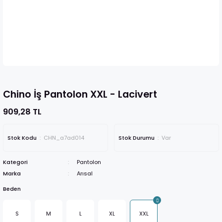
Chino İş Pantolon XXL - Lacivert
909,28 TL
Stok Kodu
CHN_a7ad014
Stok Durumu
Var
Kategori
Pantolon
Marka
Arısal
Beden
S
M
L
XL
XXL