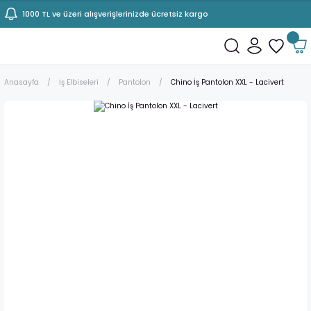
1000 TL ve üzeri alışverişlerinizde ücretsiz kargo
Anasayfa
İş Elbiseleri
Pantolon
Chino İş Pantolon XXL - Lacivert