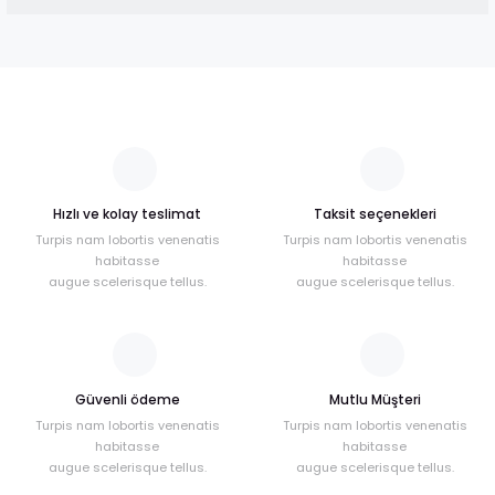
Bu ürünün fiyat bilgisi, resim, ürün açıklamalarında ve diğer
konularda yetersiz gördüğünüz noktaları öneri formunu
kullanarak tarafımıza iletebilirsiniz.
Görüş ve önerileriniz için teşekkür ederiz.
Ürün resmi kalitesiz, bozuk veya görüntülenemiyor.
Ürün açıklamasında eksik bilgiler bulunuyor.
Hızlı ve kolay teslimat
Taksit seçenekleri
Ürün bilgilerinde hatalar bulunuyor.
Turpis nam lobortis venenatis
Turpis nam lobortis venenatis
Ürün fiyatı diğer sitelerden daha pahalı.
habitasse
habitasse
Bu ürüne benzer farklı alternatifler olmalı.
augue scelerisque tellus.
augue scelerisque tellus.
Güvenli ödeme
Mutlu Müşteri
Turpis nam lobortis venenatis
Gönder
Turpis nam lobortis venenatis
habitasse
habitasse
augue scelerisque tellus.
augue scelerisque tellus.