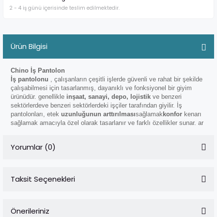
2 - 4 iş günü içerisinde teslim edilmektedir.
Ürün Bilgisi
Chino İş Pantolon
İş pantolonu
, çalışanların çeşitli işlerde güvenli ve rahat bir şekilde
çalışabilmesi için tasarlanmış, dayanıklı ve fonksiyonel bir giyim
ürünüdür. genellikle
inşaat, sanayi, depo, lojistik
ve
benzeri
sektörlerde
ve benzeri sektörlerdeki işçiler tarafından giyilir. İş
pantolonları, etek
uzunluğunun arttırılması
sağlamak
konfor
kenarı
sağlamak amacıyla özel olarak tasarlanır ve farklı özellikler sunar. ar
Yorumlar (0)
Taksit Seçenekleri
Bu ürüne ilk yorumu siz yapın!
Önerileriniz
Yorum Yaz