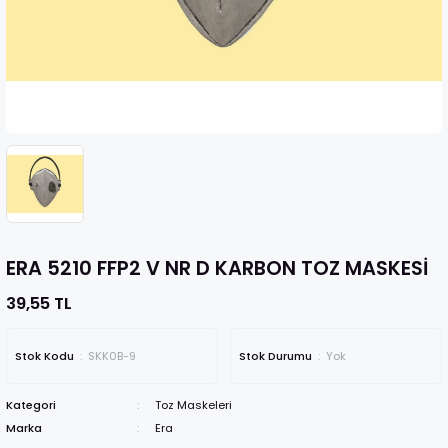
Tek Kulla
Yağmurluk
Eldivenler
um
Kimyasal Eld
Boyunluk Ve Bere
Köpük Nitril
Kot Takımı
Pu & Lateks
ERA 5210 FFP2 V NR D KARBON TOZ MASKESİ
39,55 TL
Stok Kodu
SKK0B-9
Stok Durumu
Yok
Kategori
Toz Maskeleri
Marka
Era