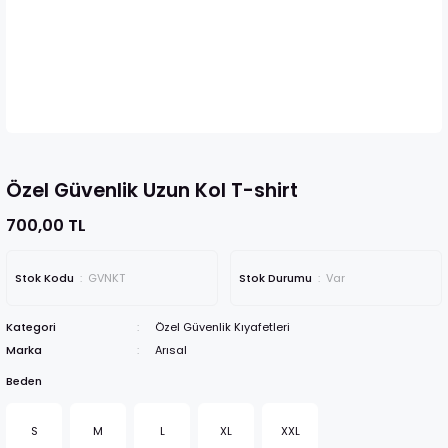
Özel Güvenlik Uzun Kol T-shirt
700,00 TL
Stok Kodu
GVNKT
Stok Durumu
Var
Kategori
Özel Güvenlik Kıyafetleri
Marka
Arısal
Beden
S
M
L
XL
XXL