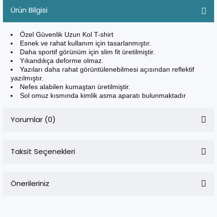
Ürün Bilgisi
Özel Güvenlik Uzun Kol T-shirt
Esnek ve rahat kullanım için tasarlanmıştır.
Daha sportif görünüm için slim fit üretilmiştir.
Yıkandıkça deforme olmaz.
Yazıları daha rahat görüntülenebilmesi açısından reflektif
yazılmıştır.
Nefes alabilen kumaştan üretilmiştir.
Sol omuz kısmında kimlik asma aparatı bulunmaktadır
Yorumlar (0)
Taksit Seçenekleri
Bu ürüne ilk yorumu siz yapın!
Önerileriniz
Yorum Yaz
Bu ürünün fiyat bilgisi, resim, ürün açıklamalarında ve diğer
konularda yetersiz gördüğünüz noktaları öneri formunu