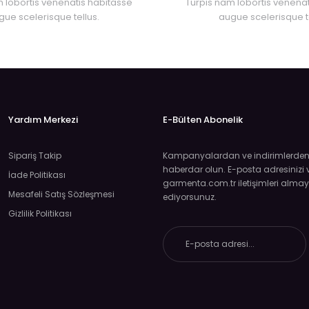
 lobortis venenatis habitasse
Turpis nam lobortis venenat
gue scelerisque tellus.
augue scelerisque te
Gönder
Yardım Merkezi
E-Bülten Abonelik
Sipariş Takip
Kampanyalardan ve indirimlerden ö
haberdar olun. E-posta adresinizi v
İade Politikası
garmenta.com.tr iletişimleri almay
Mesafeli Satış Sözleşmesi
ediyorsunuz.
Gizlilik Politikası