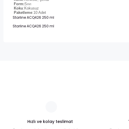
Form:
Sıvı
Koku
:Kokusuz
Paketleme
:10 Adet
Starline ACQ426 250 ml
Starline ACQ426 250 ml
Bu ürünün fiyat bilgisi, resim, ürün açıklamalarında ve diğer ko
Görüş ve önerileriniz için teşekkür ederiz.
Ürün resmi kalitesiz, bozuk veya görüntülenemiyor.
Ürün açıklamasında eksik bilgiler bulunuyor.
Ürün bilgilerinde hatalar bulunuyor.
Ürün fiyatı diğer sitelerden daha pahalı.
Bu ürüne benzer farklı alternatifler olmalı.
Hızlı ve kolay teslimat