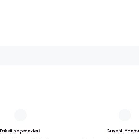
nularda yetersiz gördüğünüz noktaları öneri formunu kullanarak tarafımı
Bu ürüne ilk yorumu siz yapın!
Yorum Yaz
Taksit seçenekleri
Güvenli ödem