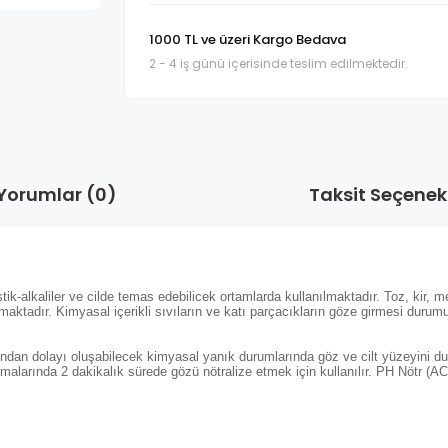
1000 TL ve üzeri Kargo Bedava
2 - 4 iş günü içerisinde teslim edilmektedir.
Yorumlar (0)
Taksit Seçenekl
stik-alkaliler ve cilde temas edebilicek ortamlarda kullanılmaktadır. Toz, kir,
maktadır. Kimyasal içerikli sıvıların ve katı parçacıkların göze girmesi durum
asından dolayı oluşabilecek kimyasal yanık durumlarında göz ve cilt yüzeyini d
malarında 2 dakikalık sürede gözü nötralize etmek için kullanılır. PH Nötr (A