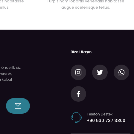
is habitasse
Turpis nam lobortis venenatis habitasse
llus.
augue scelerisque tellus.
Bize Ulaşın
nce ilk siz
ererek,
ı kabul
Telefon Destek
+90 530 737 3800