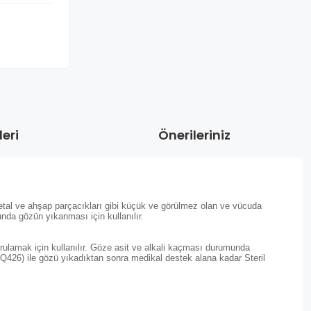
eri
Önerileriniz
 metal ve ahşap parçacıkları gibi küçük ve görülmez olan ve vücuda
unda gözün yıkanması için kullanılır.
urulamak için kullanılır. Göze asit ve alkali kaçması durumunda
CQ426) ile gözü yıkadıktan sonra medikal destek alana kadar Steril