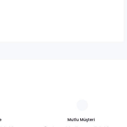
za iletebilirsiniz.
e
Mutlu Müşteri