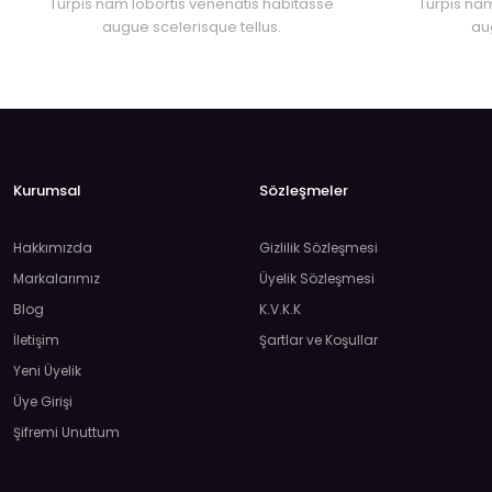
Turpis nam lobortis venenatis habitasse
Turpis nam
augue scelerisque tellus.
au
Kurumsal
Sözleşmeler
Hakkımızda
Gizlilik Sözleşmesi
Markalarımız
Üyelik Sözleşmesi
Blog
K.V.K.K
İletişim
Şartlar ve Koşullar
Yeni Üyelik
Üye Girişi
Şifremi Unuttum