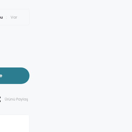
mu
Var
e
Ürünü Paylaş