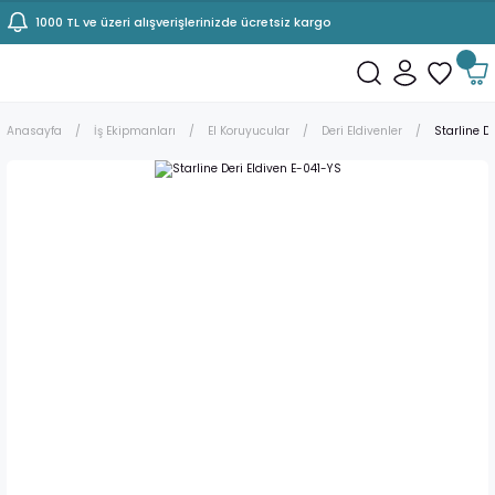
1000 TL ve üzeri alışverişlerinizde ücretsiz kargo
Anasayfa
İş Ekipmanları
El Koruyucular
Deri Eldivenler
Starline D