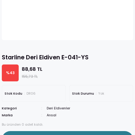
Starline Deri Eldiven E-041-YS
88,68 TL
%43
155,73 TL
Stok Kodu
DR06
Stok Durumu
Yok
Kategori
Deri Eldivenler
Marka
Arısal
Bu üründen 0 adet kaldı.