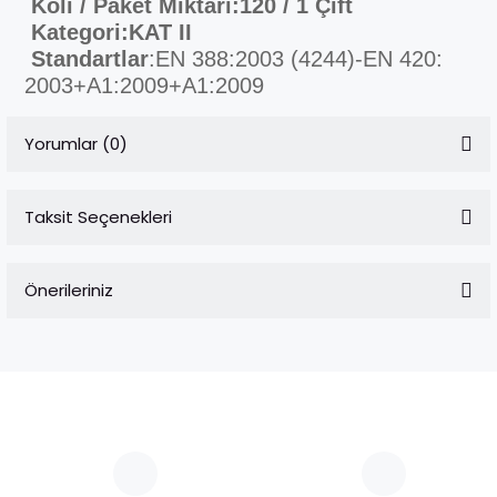
Koli / Paket Miktarı:
120 / 1 Çift
Kategori:
KAT II
Standartlar
:EN 388:2003 (4244)-EN 420:
2003+A1:2009
+A1:2009
Yorumlar (0)
Taksit Seçenekleri
Bu ürüne ilk yorumu siz yapın!
Önerileriniz
Yorum Yaz
Bu ürünün fiyat bilgisi, resim, ürün açıklamalarında ve diğer
konularda yetersiz gördüğünüz noktaları öneri formunu
kullanarak tarafımıza iletebilirsiniz.
Görüş ve önerileriniz için teşekkür ederiz.
Ürün resmi kalitesiz, bozuk veya görüntülenemiyor.
Ürün açıklamasında eksik bilgiler bulunuyor.