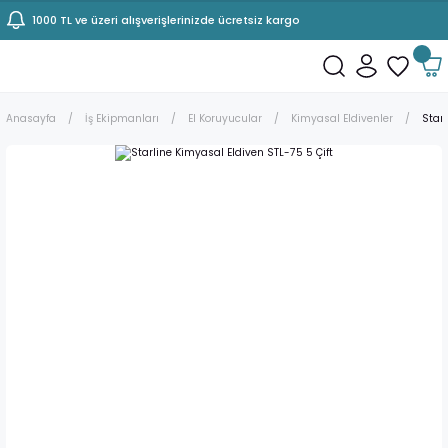
1000 TL ve üzeri alışverişlerinizde ücretsiz kargo
Anasayfa
İş Ekipmanları
El Koruyucular
Kimyasal Eldivenler
Starl