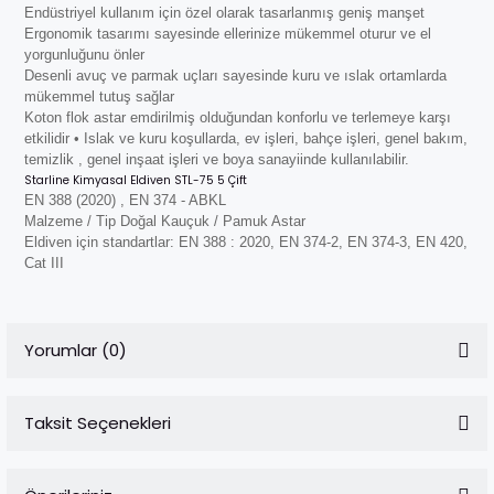
Endüstriyel kullanım için özel olarak tasarlanmış geniş manşet
Ergonomik tasarımı sayesinde ellerinize mükemmel oturur ve el
yorgunluğunu önler
Desenli avuç ve parmak uçları sayesinde kuru ve ıslak ortamlarda
mükemmel tutuş sağlar
Koton flok astar emdirilmiş olduğundan konforlu ve terlemeye karşı
etkilidir • Islak ve kuru koşullarda, ev işleri, bahçe işleri, genel bakım,
temizlik , genel inşaat işleri ve boya sanayiinde kullanılabilir.
Starline Kimyasal Eldiven STL-75 5 Çift
EN 388 (2020) , EN 374 - ABKL
Malzeme / Tip Doğal Kauçuk / Pamuk Astar
Eldiven için standartlar: EN 388 : 2020, EN 374-2, EN 374-3, EN 420,
Cat III
Yorumlar (0)
Taksit Seçenekleri
Bu ürüne ilk yorumu siz yapın!