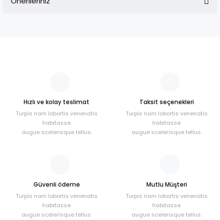
Önerileriniz
Yorum Yaz
Bu ürünün fiyat bilgisi, resim, ürün açıklamalarında ve diğer
konularda yetersiz gördüğünüz noktaları öneri formunu
kullanarak tarafımıza iletebilirsiniz.
Görüş ve önerileriniz için teşekkür ederiz.
Ürün resmi kalitesiz, bozuk veya görüntülenemiyor.
Ürün açıklamasında eksik bilgiler bulunuyor.
Hızlı ve kolay teslimat
Taksit seçenekleri
Ürün bilgilerinde hatalar bulunuyor.
Turpis nam lobortis venenatis
Turpis nam lobortis venenatis
Ürün fiyatı diğer sitelerden daha pahalı.
habitasse
habitasse
Bu ürüne benzer farklı alternatifler olmalı.
augue scelerisque tellus.
augue scelerisque tellus.
Güvenli ödeme
Mutlu Müşteri
Turpis nam lobortis venenatis
Gönder
Turpis nam lobortis venenatis
habitasse
habitasse
augue scelerisque tellus.
augue scelerisque tellus.