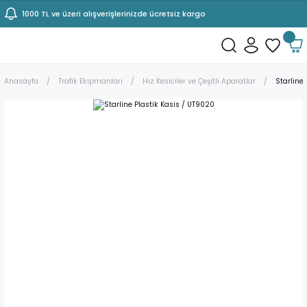
1000 TL ve üzeri alışverişlerinizde ücretsiz kargo
Anasayfa
Trafik Ekipmanları
Hız Kesiciler ve Çeşitli Aparatlar
Starline