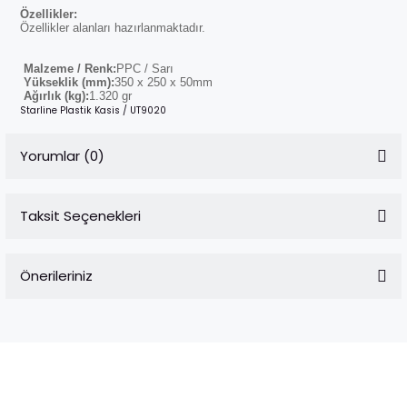
Özellikler:
Özellikler alanları hazırlanmaktadır.
Malzeme / Renk:
PPC / Sarı
Yükseklik (mm):
350 x 250 x 50mm
Ağırlık (kg):
1.320 gr
Starline Plastik Kasis / UT9020
Yorumlar (0)
Taksit Seçenekleri
Bu ürüne ilk yorumu siz yapın!
Önerileriniz
Yorum Yaz
Bu ürünün fiyat bilgisi, resim, ürün açıklamalarında ve diğer
konularda yetersiz gördüğünüz noktaları öneri formunu
kullanarak tarafımıza iletebilirsiniz.
Görüş ve önerileriniz için teşekkür ederiz.