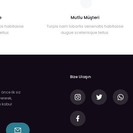
e
Mutlu Müşteri
is habitasse
Turpis nam lobortis venenatis habitasse
llus.
augue scelerisque tellus.
Bize Ulaşın
nce ilk siz
ererek,
ı kabul