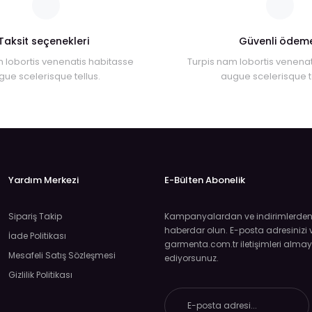
Taksit seçenekleri
Güvenli ödem
 lobortis venenatis habitasse
Turpis nam lobortis venenat
gue scelerisque tellus.
augue scelerisque te
Yardım Merkezi
E-Bülten Abonelik
Sipariş Takip
Kampanyalardan ve indirimlerden ö
haberdar olun. E-posta adresinizi v
İade Politikası
garmenta.com.tr iletişimleri almay
Mesafeli Satış Sözleşmesi
ediyorsunuz.
Gizlilik Politikası