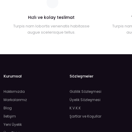
Hızlı ve kolay teslimat
Turpis nam lobortis venenatis habitasse
Turpis nam
augue scelerisque tellus.
au
Kurumsal
Sözleşmeler
Hakkımızda
Gizlilik Sözleşmesi
Markalarımız
Üyelik Sözleşmesi
Blog
K.V.K.K
İletişim
Şartlar ve Koşullar
Yeni Üyelik